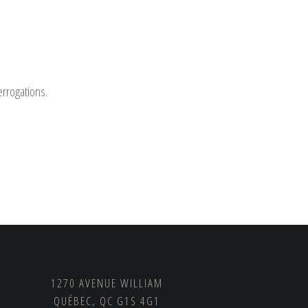
errogations.
1270 AVENUE WILLIAM
QUÉBEC, QC G1S 4G1