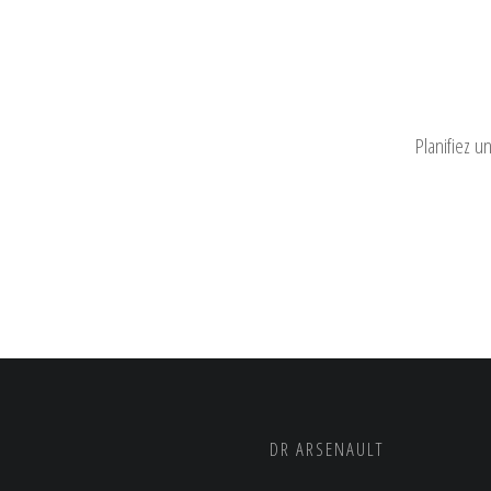
Planifiez u
DR ARSENAULT