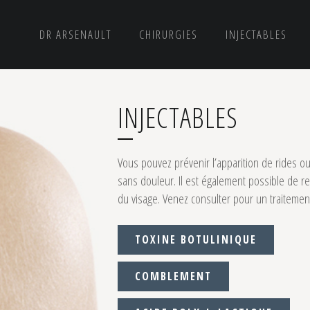
DR ARSENAULT
CHIRURGIES
INJECTABLES
INJECTABLES
RE
ABDOMINOPLASTIE
FACELIFT
MINI-ABDOMINOPLASTIE
CHIRURGIE D
Vous pouvez prévenir l’apparition de rides o
SE
LIPOSUCCION
sans douleur. Il est également possible de 
du visage. Venez consulter pour un traitemen
TOXINE BOTULINIQUE
COMBLEMENT